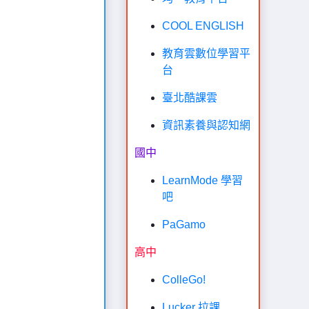
COOL ENGLISH
教育雲數位學習平
台
臺北酷課雲
資訊素養與認知網
國中
LearnMode 學習
吧
PaGamo
高中
ColleGo!
Lucker 拉課