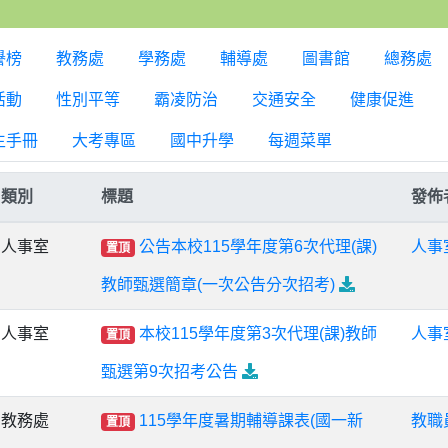
譽榜
教務處
學務處
輔導處
圖書館
總務處
活動
性別平等
霸凌防治
交通安全
健康促進
生手冊
大考專區
國中升學
每週菜單
類別
標題
發佈
人事室
公告本校115學年度第6次代理(課)
人事
置頂
教師甄選簡章(一次公告分次招考)
人事室
本校115學年度第3次代理(課)教師
人事
置頂
甄選第9次招考公告
教務處
115學年度暑期輔導課表(國一新
教職
置頂