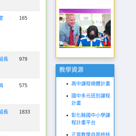
室
165
組長
979
教學資源
高中課程總體計畫
員
575
國中多元班別課程
計畫
組長
1833
彰化縣國中小學課
程計畫平台
正常教學自我檢核