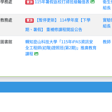
學務處
115年暑假返校打掃班級輪值表
衛生
置頂
組長
教務處
【暫停更新】 114學年度【下學
實驗
置頂
組長
期、暑假】 重補修課程開設公告
圖書館
轉知崑山科技大學「115年iPAS資訊安
教師
全工程師(初階)證照班(第2期)」推廣教育
課程