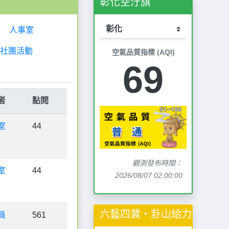
彰化空汙旗
人事室
社團活動
空氣品質指標 (AQI)
69
者
點閱
室
44
觀測發布時間：
室
44
2026/08/07 02:00:00
六藝四冀‧卦山給力
員
561