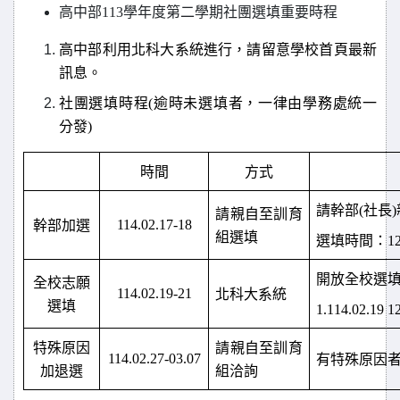
高中部113學年度第二學期社團選填重要時程
高中部利用北科大系統進行，請留意學校首頁最新
訊息。
社團選填時程(逾時未選填者，一律由學務處統一
分發)
時間
方式
請幹部(社長
請親自至訓育
114.02.17-18
幹部加選
組選填
選填時間：12:40
開放全校選
全校志願
114.02.19-21
北科大系統
選填
1.114.02.19 1
特殊原因
請親自至訓育
114.02.27-03.07
有特殊原因
加退選
組洽詢