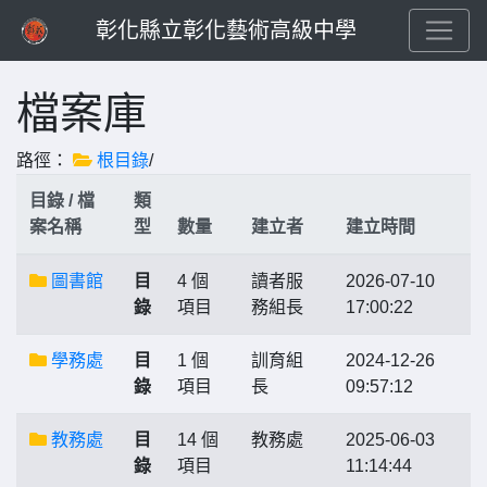
彰化縣立彰化藝術高級中學
檔案庫
路徑：
根目錄
/
目錄 / 檔
類
案名稱
型
數量
建立者
建立時間
圖書館
目
4 個
讀者服
2026-07-10
錄
項目
務組長
17:00:22
學務處
目
1 個
訓育組
2024-12-26
錄
項目
長
09:57:12
教務處
目
14 個
教務處
2025-06-03
錄
項目
11:14:44