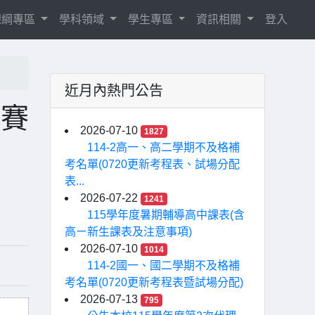
8課綱專區
學科領域
學生專區
資訊相關
登入
近月內熱門公告
比賽
2026-07-10
1827
114-2高一、高二學期不及格補
考名單(0720更新考程表、試場分配
表...
2026-07-22
1241
115學年度暑期輔導高中課表(含
高ㄧ新生課表及注意事項)
2026-07-10
1014
114-2國一、國二學期不及格補
考名單(0720更新考程表暨試場分配)
2026-07-13
795