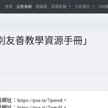
(current)
首頁
公告系統
檔案庫
認識彰藝
行政單位
10
別友善教學資源手冊」
tps://pse.is/7pered。
tps://pse.is/7pesdf。