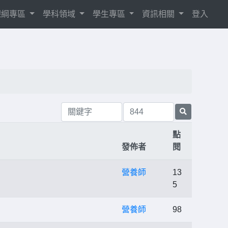
8課綱專區
學科領域
學生專區
資訊相關
登入
點
發佈者
閱
營養師
13
5
營養師
98