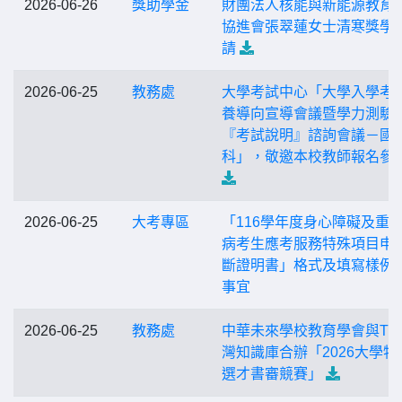
2026-06-26
獎助學金
財團法人核能與新能源教育
協進會張翠蓮女士清寒獎學
請
2026-06-25
教務處
大學考試中心「大學入學考
養導向宣導會議暨學力測驗
『考試說明』諮詢會議－國
科」，敬邀本校教師報名參
2026-06-25
大考專區
「116學年度身心障礙及重
病考生應考服務特殊項目申
斷證明書」格式及填寫樣例
事宜
2026-06-25
教務處
中華未來學校教育學會與TK
灣知識庫合辦「2026大學特
選才書審競賽」