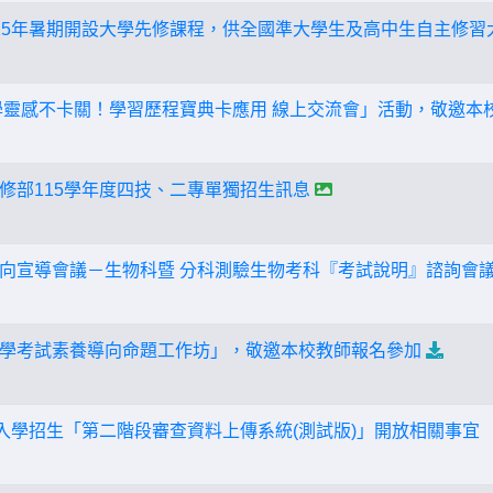
15年暑期開設大學先修課程，供全國準大學生及高中生自主修習
「教學靈感不卡關！學習歷程寶典卡應用 線上交流會」活動，敬邀
修部115學年度四技、二專單獨招生訊息
向宣導會議－生物科暨 分科測驗生物考科『考試說明』諮詢會
學考試素養導向命題工作坊」，敬邀本校教師報名參加
請入學招生「第二階段審查資料上傳系統(測試版)」開放相關事宜