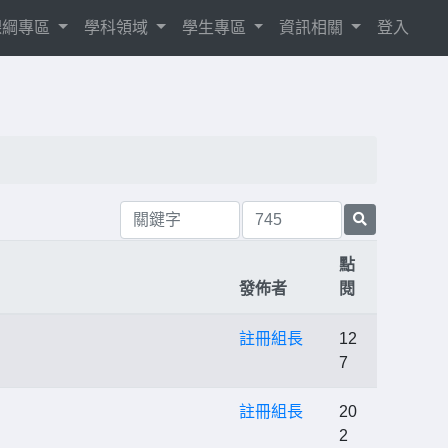
8課綱專區
學科領域
學生專區
資訊相關
登入
點
發佈者
閱
註冊組長
12
7
註冊組長
20
2