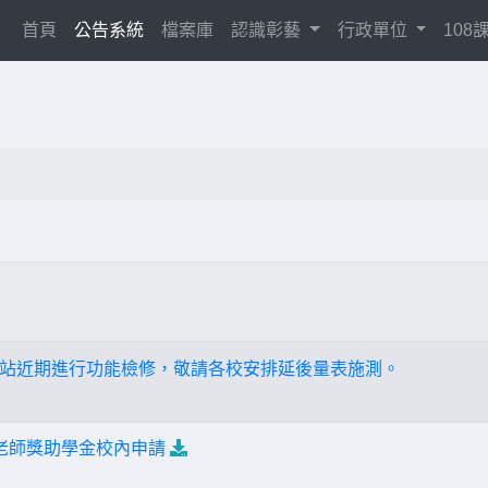
(current)
首頁
公告系統
檔案庫
認識彰藝
行政單位
10
站近期進行功能檢修，敬請各校安排延後量表施測。
美老師獎助學金校內申請