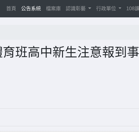
(current)
首頁
公告系統
檔案庫
認識彰藝
行政單位
10
體育班高中新生注意報到