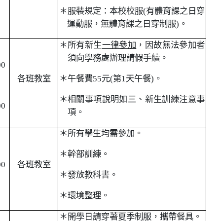
＊服裝規定：本校校服(有體育課之日穿
運動服，無體育課之日穿制服)。
＊所有新生
一律參加
，因故無法參加者
須向學務處辦理請假手續。
00
各班教室
＊午餐費55元(第1天午餐)。
＊相關事項說明如三、新生訓練注意事
00
項。
＊所有學生均需參加。
＊幹部訓練。
00
各班教室
＊發放教科書。
＊環境整理。
＊開學日請穿著夏季制服，攜帶餐具。