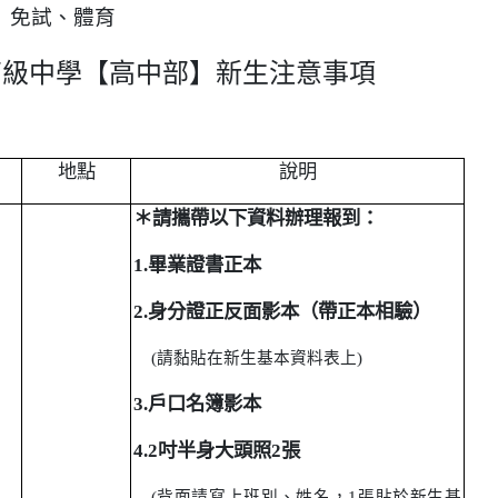
免試、體育
高級中學【高中部】新生注意事項
地點
說明
＊請攜帶以下資料辦理報到：
1.
畢業證書正本
2.
身分證正反面影本（帶正本相驗）
(
請黏貼在新生基本資料表上)
3.
戶口名簿影本
4.2
吋半身大頭照2張
(
背面請寫上班別、姓名，1張貼於新生基