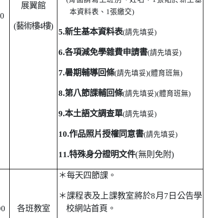
展翼館
本資料表、1張繳交)
00
(
藝術樓4樓)
5.
新生基本資料表
(
請先填妥)
6.
各項減免學雜費申請書
(
請先填妥)
7.
暑期輔導回條
(
請先填妥)(體育班無)
8.
第八節課輔回條
(
請先填妥)(體育班無)
9.
本土語文調查單
(
請先填妥)
10.
作品照片授權同意書
(
請先填妥)
11.
特殊身分證明文件
(
無則免附)
＊每天四節課。
＊課程表及上課教室將於8月7日公告學
00
各班教室
校網站首頁。