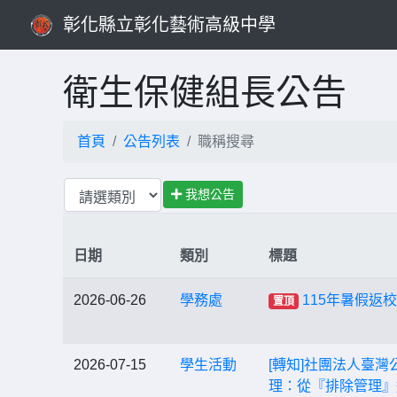
彰化縣立彰化藝術高級中學
衛生保健組長公告
首頁
公告列表
職稱搜尋
我想公告
日期
類別
標題
2026-06-26
學務處
115年暑假返
置頂
2026-07-15
學生活動
[轉知]社團法人臺灣公衛
理：從『排除管理』