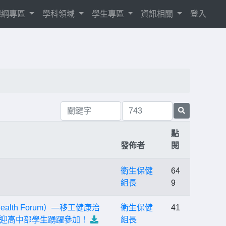
8課綱專區
學科領域
學生專區
資訊相關
登入
點
發佈者
閱
衛生保健
64
組長
9
ealth Forum）—移工健康治
衛生保健
41
迎高中部學生踴躍參加！
組長