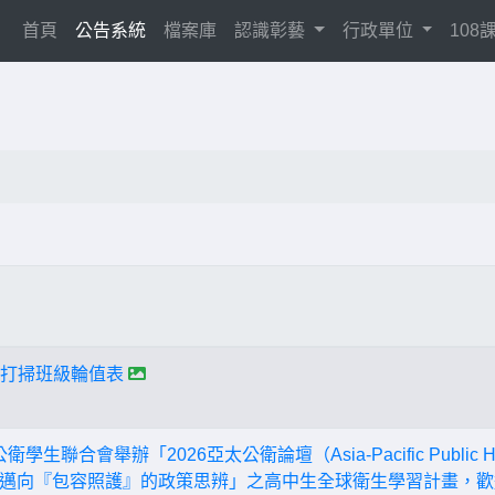
(current)
首頁
公告系統
檔案庫
認識彰藝
行政單位
10
校打掃班級輪值表
學生聯合會舉辦「2026亞太公衛論壇（Asia-Pacific Public H
邁向『包容照護』的政策思辨」之高中生全球衛生學習計畫，歡