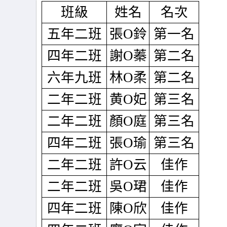
班級
姓名
名次
五年二班
張O鈴
第一名
四年二班
謝O蓁
第二名
六年九班
林O柔
第二名
二年二班
黄O妃
第三名
二年二班
顏O庭
第三名
四年二班
張O瑜
第三名
二年二班
許O云
佳作
二年二班
吳O珺
佳作
四年二班
陳O欣
佳作