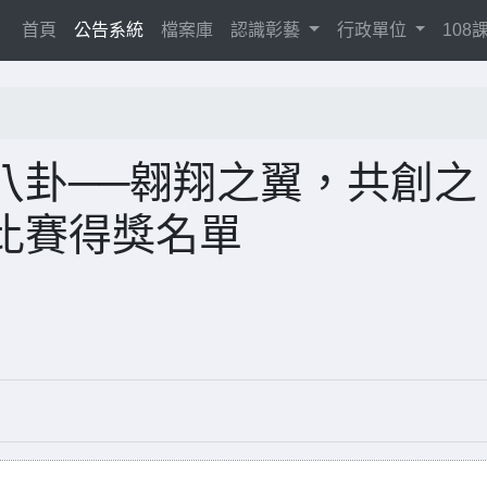
(current)
首頁
公告系統
檔案庫
認識彰藝
行政單位
10
八卦──翱翔之翼，共創之
比賽得獎名單