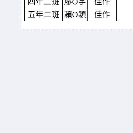
四年二班
廖O宇
佳作
五年二班
賴O穎
佳作