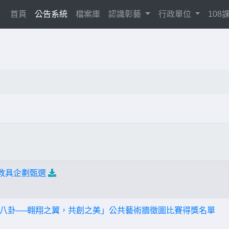
(current)
首頁
公告系統
檔案庫
認識彰藝
行政單位
10
材教具企劃甄選
八卦──翱翔之翼，共創之美」公共藝術牆徵圖比賽得獎名單