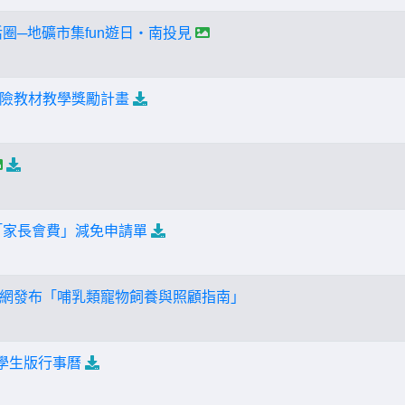
活圈─地礦市集fun遊日‧南投見
險教材教學獎勵計畫
期「家長會費」減免申請單
網發布「哺乳類寵物飼養與照顧指南」
期學生版行事曆