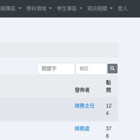
8課綱專區
學科領域
學生專區
資訊相關
登入
點
發佈者
閱
總務主任
12
4
總務處
37
8