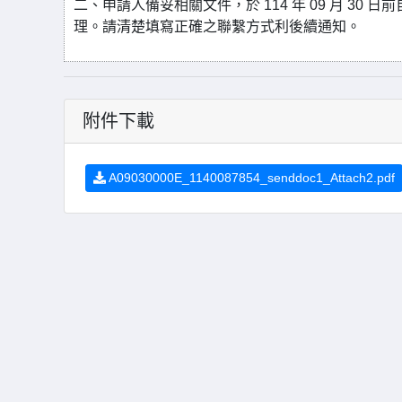
二、申請人備妥相關文件，於 114 年 09 月 3
理。請清楚填寫正確之聯繫方式利後續通知。
附件下載
A09030000E_1140087854_senddoc1_Attach2.pdf