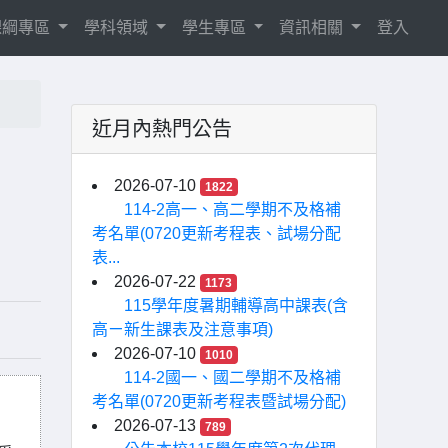
8課綱專區
學科領域
學生專區
資訊相關
登入
近月內熱門公告
請
2026-07-10
1822
114-2高一、高二學期不及格補
考名單(0720更新考程表、試場分配
表...
2026-07-22
1173
115學年度暑期輔導高中課表(含
高ㄧ新生課表及注意事項)
2026-07-10
1010
114-2國一、國二學期不及格補
考名單(0720更新考程表暨試場分配)
2026-07-13
789