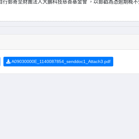
0 日前自行郵寄至財團法人大鵬科技慈善基金會 ，以郵戳為憑逾期概不
A09030000E_1140087854_senddoc1_Attach3.pdf