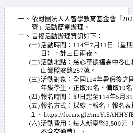
一、
依財團法人人智學教育基金會「20
營」活動簡章辦理。
二、
旨揭活動辦理資訊如下：
(一)
活動時間：114年7月11日（星
日），計三日兩夜。
(二)
活動地點：慈心華德福高中冬山
山鄉照安路257號。
(三)
活動對象：全國114年暑假後之
年級學生，正取30名、備取10
(四)
報名時間：即日起至114年5月3
(五)
報名方式：採線上報名，報名表
１、
https://forms.gle/nmYi5AHHY
(六)
活動費用：每人新臺幣5,500
不含交通費）。