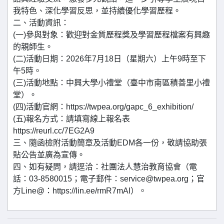
我特色、深化學習反思，並持續優化學習歷程。
二、活動資訊：
(一)參與對象：歡迎對金質歷程獎及學習歷程檔案有興趣
的親師生。
(二)活動日期：2026年7月18日（星期六）上午9時至下
午5時。
(三)活動地點：中興大學小禮堂（臺中市南區積善里小禮
堂）。
(四)活動官網：https://twpea.org/gapc_6_exhibition/
(五)報名方式：請填寫線上報名表
https://reurl.cc/7EG2A9
三、隨函檢附活動簡章及活動EDM各一份，敬請協助張
貼公告並廣為宣傳。
四、如有疑問，請逕洽：社團法人慧治教育協會（電
話：03-8580015；電子郵件：service@twpea.org；官
方Line@：https://lin.ee/rmR7mAI）。