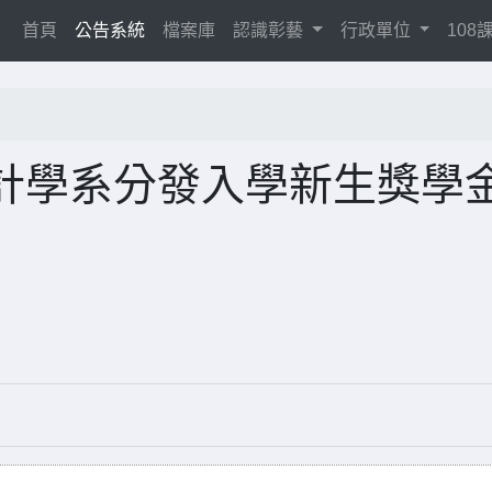
(current)
首頁
公告系統
檔案庫
認識彰藝
行政單位
10
計學系分發入學新生獎學