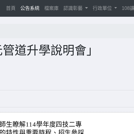
(current)
首頁
公告系統
檔案庫
認識彰藝
行政單位
10
元管道升學說明會」
師生瞭解114學年度四技二專
的特性與重要時程、招生參採