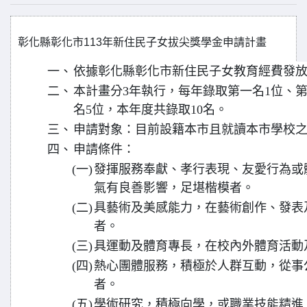
彰化縣彰化市113年新住民子女拔尖獎學金申請計畫
一、
依據彰化縣彰化市新住民子女教育經費發
二、
本計畫分3年執行，每年錄取第一名1位、第
名5位，本年度共錄取10名。
三、
申請對象：目前設籍本市且就讀本市學校
四、
申請條件：
(一)
發揮服務奉獻、孝行表現、友愛行為或
氣有良善影響，足堪楷模者。
(二)
具藝術及美感能力，在藝術創作、發表
者。
(三)
具運動及體育專長，在校內外體育活動
(四)
熱心團體服務，積極於人群互動，從事
者。
(五)
學術研究，積極向學，或職業技能精進