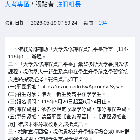
大考專區
/ 張貼者
註冊組長
張貼日期： 2026-05-19 07:59:24 點閱：
164
一、依教育部補助「大學先修課程資訊平臺計畫（114-
116年）」辦理。
二、「大學先修課程資訊平臺」彙整多所大學暑期先修
課程，提供準大一新生及高中在學生升學前之學習銜接
與進路探索選擇。報名資訊如下：
(一)平臺網址：https://cis.ncu.edu.tw/ApcourseSys/。
(二)招生對象：準大一新生及高中在學學生。
(三)報名期間：115年5月20日起至6月24日止。
(四)課程費用：依各校規定收取學分費，部分課程免費。
(五)學分認抵：請至平臺【查詢專區】→【課程認抵查
詢】確認未來錄取校系之認抵資訊。
三、檢附宣導圖檔，提供貴校於升學輔導場合或LINE群
組彈性運用，俾利學生掌握學習資源。