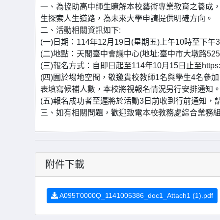
一、為協助高中師生瞭解本校藝術專業教育之養成
生探索人生道路，為未來大學申請提供明確方向。
二、活動相關資訊如下:
(一)日期：114年12月19日(星期五)上午10時至下午
(二)地點：天閣臺中會議中心(地址:臺中市大墩路525
(三)報名方式：自即日起至114年10月15日止至https:
(四)囿於場地空間，敬邀貴校教師1名與學生4名參
表填寫候補人數，本校將視報名情況另行安排通知
(五)報名成功者至遲將於活動3日前收到行前通知，
三、如有相關問題，歡迎致電本校教務處綜合業務組分機1153
附件下載
A095T0000Q_1141005386_doc1_Attach1 (1).pdf