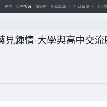
(current)
首頁
公告系統
檔案庫
認識彰藝
行政單位
10
藝見鍾情-大學與高中交流