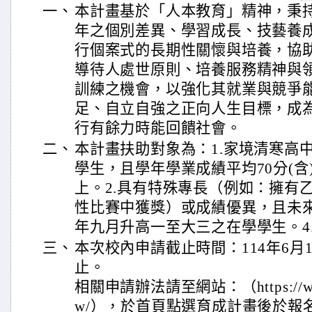
一、
本計畫基於「人本教育」精神，秉
年之個別差異、學習成長、技藝養
行個案式的長期性關懷與培養，協
導待人處世原則、培養服務精神與
訓練之機會，以強化其就業與競爭
足、自立自強之正向人生目標，成
行有餘力時能回饋社會。
二、
本計畫扶助對象為：1.家境清寒高
學生，且學年學業成績平均70分(含)
上。2.具有特殊專長（例如：擁有
性比賽中獲獎）或成績優異，且未來
年九月升高一至大三之在學學生。4
三、
本次校內申請截止時間：114年6月1
止。
相關申請辦法請至網站：（https://www.y
w/），於首頁點選育成計畫後於報名