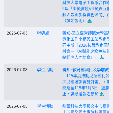
科技大學電子工程系合作辦理
5年「虛擬實境VR擬真互動
融入晶圓製程實務職能」資
（詳如說明）
2026-07-03
輔導處
轉知-國立臺灣師範大學高職
質化工作小組與工業教育學
同主辦「2026技職教育國際
討會－『AI賦能之綠色技能
緒韌性人才培育』」
2026-07-03
學生活動
轉知~教育部國民及學前教
「115年度推動兒童權利公
少兒權培訓實施計畫」，申
間延至115年7月3日（星期
止，請踴躍報名參加
2026-07-03
學生活動
龍華科技大學藝文中心舉辦
十五屆全國大專院校盃原創