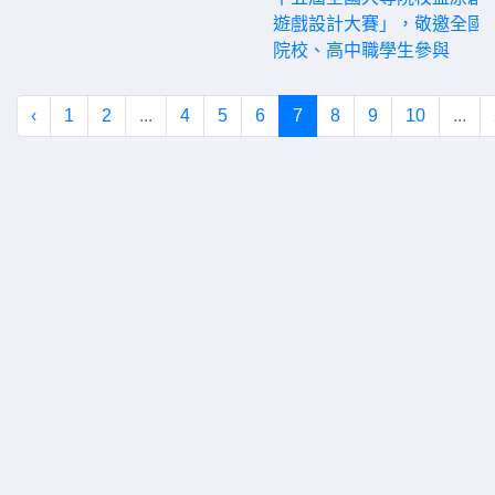
遊戲設計大賽」，敬邀全國
院校、高中職學生參與
‹
1
2
...
4
5
6
7
8
9
10
...