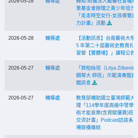
2026-05-28
輔導處
轉知-財團法人勵馨社會福利
業基金會辦理之青少年培力
「走走時空女行-女孩導覽員
力計畫」活動
2026-05-28
輔導處
【活動訊息】台南藝術大學「
5 年第二十屆藝術史教育扎
習營【實體場】」課程公告
2026-05-27
輔導處
「齊柏絲坦（Lilya Zilberste
鋼琴大 師班」示範演奏甄選
關訊息
2026-05-27
輔導處
教育部補助國立臺灣師範大
理「114學年度高級中等學
術才能音樂(含資賦優異)班
交流計畫」Podcast訪談系列
場錄播連結