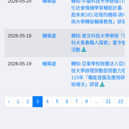
2026-05-20
輔導處
轉知-中臺科技大學辦理115
化社會情緒學習補助計畫-「
起未來SEL培育的橋樑-高中
與大學轉銜輔導教育」研習
2026-05-19
輔導處
轉知-景文科技大學舉辦「景
科大青春職人探索」夏令營
活動
2026-05-19
輔導處
轉知-亞東學校財團法人亞東
技大學辦理勞動部勞動力發
115年「職能發展及應用研習
校場次」研習
‹
1
2
3
4
5
6
7
8
...
21
22