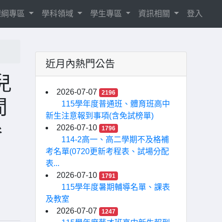
8課綱專區
學科領域
學生專區
資訊相關
登入
近月內熱門公告
兒
2026-07-07
2196
間
115學年度普通班、體育班高中
新生注意報到事項(含免試榜單)
參
2026-07-10
1796
114-2高一、高二學期不及格補
考名單(0720更新考程表、試場分配
表...
2026-07-10
1791
115學年度暑期輔導名單、課表
及教室
2026-07-07
1247