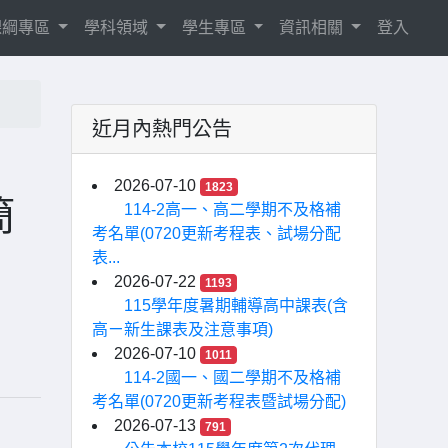
8課綱專區
學科領域
學生專區
資訊相關
登入
近月內熱門公告
2026-07-10
1823
簡
114-2高一、高二學期不及格補
考名單(0720更新考程表、試場分配
表...
2026-07-22
1193
115學年度暑期輔導高中課表(含
高ㄧ新生課表及注意事項)
2026-07-10
1011
114-2國一、國二學期不及格補
考名單(0720更新考程表暨試場分配)
2026-07-13
791