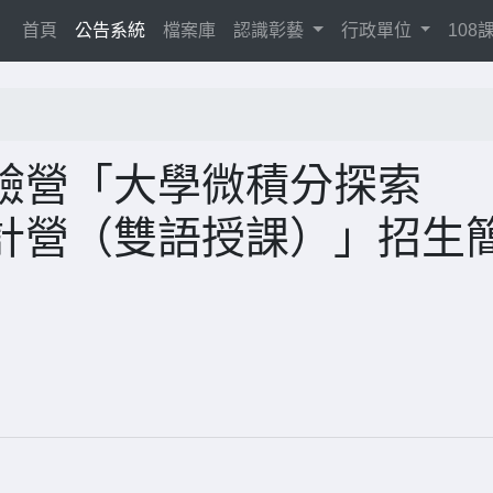
(current)
首頁
公告系統
檔案庫
認識彰藝
行政單位
10
驗營「大學微積分探索
計營（雙語授課）」招生