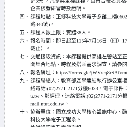
計3天 ，凡參與全程課程，且符合報名資
企業核發研習時數證明。
四、
課程地點：正修科技大學電子系館二樓0602
路840號)。
五、
課程人數上限：實體38人。
六、
報名時間：即日起至115年7月16日（四）
截止）。
七、
交通接駁資訊：本課程提供高雄左營站至
關集合地點、時程及搭乘需求調查，請參
八、
報名網址：https://forms.gle/jWVrcq8rSAfvm
九、
課程聯絡人：教育部產學連結執行辦公室-
絡電話:(02)2771-2171分機6023，電子郵件：recei
u.tw、鄭經理，連絡電話:(02)2771-2171分
mail.ntut.edu.tw。
十、
協辦單位：國立成功大學核心設施中心、
科技大學電子工程系。