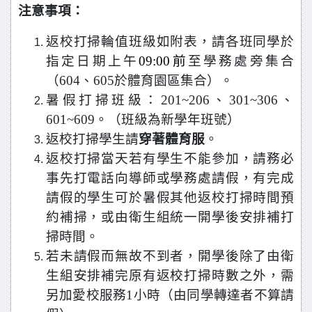
注意事項：
返校打掃輪值班級如附表，請各班同學於
指定日期上午
09:00
前
至學務處旁集合
（
604
、
605
於體育園區集合）。
暑假打掃班級：
201~206
、
301~306
、
601~609
。（班級為新學年班號）
返校打掃學生請
穿著體育服
。
返校打掃當天若有學生不能參加，請務必
事先打電話向導師或學務處請假，有完成
請假的學生可於暑假其他返校打掃時間預
約補掃，或由衛生組統一開學後安排補打
掃時間。
若未請假而無故不到者，開學後除了由衛
生組安排補完原有返校打掃時數之外，需
另加愛校服務
1
小時（由同學轉達者不算請