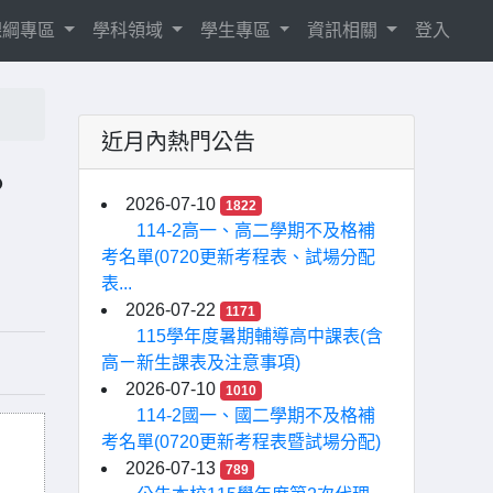
8課綱專區
學科領域
學生專區
資訊相關
登入
近月內熱門公告
。
2026-07-10
1822
114-2高一、高二學期不及格補
考名單(0720更新考程表、試場分配
表...
2026-07-22
1171
115學年度暑期輔導高中課表(含
高ㄧ新生課表及注意事項)
2026-07-10
1010
114-2國一、國二學期不及格補
考名單(0720更新考程表暨試場分配)
2026-07-13
789