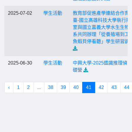
2025-07-02
學生活動
教育部促進產學連結合作育
臺-國立高雄科技大學執行辦
室與國立嘉義大學水生生物
系共同辦理「從養殖場到工
魚蝦貝停看聽」學生研習課
2025-06-30
學生活動
中興大學-2025鑑識推理偵
礎營
‹
1
2
...
38
39
40
41
42
43
44