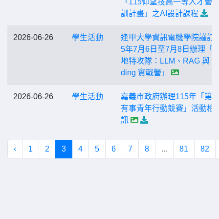
「115仰望技高一等人才營
訓計畫」之AI設計課程
2026-06-26
學生活動
逢甲大學資訊電機學院謹訂於
5年7月6日至7月8日辦理「AI
地特攻隊：LLM、RAG 與 AI
ding 實戰營」
2026-06-26
學生活動
嘉義市政府辦理115年「第
有事青年行動競賽」活動相
訊
‹
1
2
3
4
5
6
7
8
...
81
82