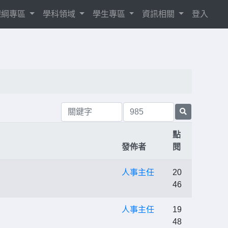
8課綱專區
學科領域
學生專區
資訊相關
登入
點
發佈者
閱
人事主任
20
46
人事主任
19
48