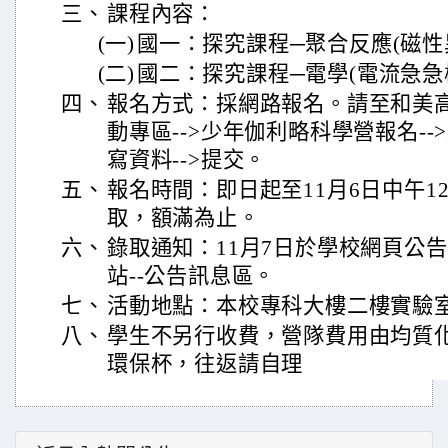
三、
課程內容：
(一)
國一：探究課程─聚合反應(磁性
(二)
國二：探究課程─電學(電流急急
四、
報名方式：採網路報名。請至和美高中
動專區-->少年伽利略科學營報名-
寫資料-->提交。
五、
報名時間：即日起至11月6日中午1
取，額滿為止。
六、
錄取通知：11月7日於學校網頁公
站--公告訊息區。
七、
活動地點：本校專科大樓二樓實驗
八、
學生不另行收費，營隊費用由均質
環保杯，往返請自理