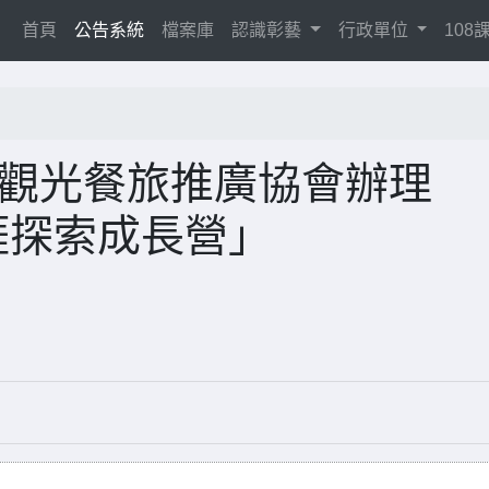
(current)
首頁
公告系統
檔案庫
認識彰藝
行政單位
10
縣觀光餐旅推廣協會辦理
涯探索成長營」