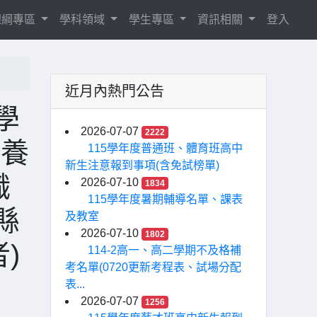
8課綱專區
學科領域
學生專區
資訊相關
登入
近月內熱門公告
學
2026-07-07
2222
培養
115學年度普通班、體育班高中
新生注意報到事項(含免試榜單)
職
2026-07-10
1834
115學年度暑期輔導名單、課表
縣
及教室
2026-07-10
1802
)
114-2高一、高二學期不及格補
考名單(0720更新考程表、試場分配
表...
2026-07-07
1256