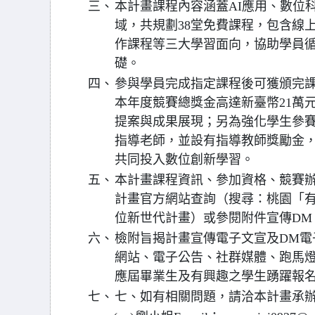
三、
本計畫課程內容涵蓋AI應用、數位
域，共規劃38堂免費課程，包含線
作課程等三大學習面向，協助學員
礎。
四、
參與學員完成指定課程後可獲頒完
本年度競賽總獎金高達新臺幣21萬
提案與成果展現；另為強化學生參
指導老師，並設有指導教師獎勵金，
共同投入數位創新學習。
五、
本計畫課程資訊、參加資格、競賽
計畫官方網站查詢（搜尋：桃園「有
位新世代計畫）或參閱附件宣傳DM
六、
檢附旨揭計畫宣傳電子文宣及DM電
網站、電子公告、社群媒體、跑馬
應屆畢業生及有興趣之學生踴躍報
七、
七、如有相關問題，請洽本計畫承