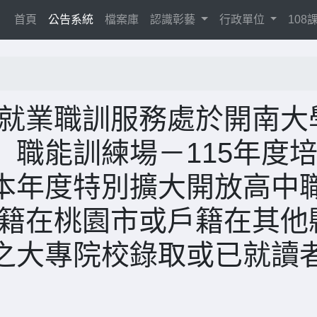
(current)
首頁
公告系統
檔案庫
認識彰藝
行政單位
10
府就業職訓服務處於開南大
職能訓練場－115年度
本年度特別擴大開放高中
戶籍在桃園市或戶籍在其他
之大專院校錄取或已就讀者