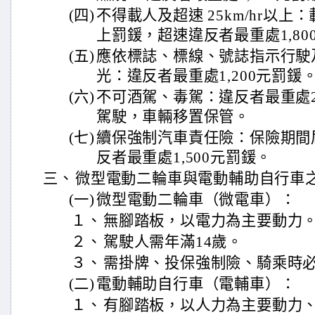
(四)
不得載人及超速 25km/hr以上
上罰鍰，超速違反者最重處1,80
(五)
應依標誌、標線、號誌指示行駛
光：違反者最重處1,200元罰鍰
(六)
不可酒駕、毒駕：違反者最重處2
駕駛，車輛移置保管。
(七)
續保強制汽車責任險：保險期間
反者最重處1,500元罰鍰。
三、
微型電動二輪車與電動輔助自行車
(一)
微型電動二輪車（微電車）：
１、
無腳踏板，以電力為主要動力
２、
駕駛人需年滿14歲。
３、
需掛牌、投保強制險、騎乘時
(二)
電動輔助自行車（電輔車）：
１、
有腳踏板，以人力為主要動力