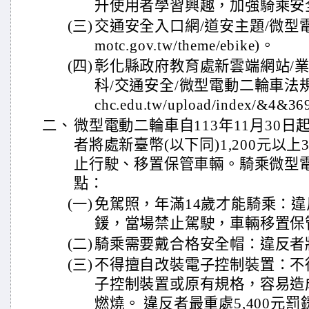
升使用者學習興趣，加強騎乘安
(三)
交通安全入口網/道安主題/微型電動二輪
motc.gov.tw/theme/ebike)。
(四)
彰化縣政府教育處新雲端網站/業
科/交通安全/微型電動二輪車法規及資料(
chc.edu.tw/upload/index/&4
二、
微型電動二輪車自113年11月30
者將處新臺幣(以下同)1,200元以上
止行駛、移置保管車輛。騎乘微型
點：
(一)
免駕照，年滿14歲才能騎乘：違反
鍰，當場禁止駕駛，車輛移置保
(二)
騎乘需要戴合格安全帽：違反者將
(三)
不得擅自改裝電子控制裝置：不
子控制裝置或原有規格，容易造
燃燒。 違反者最重處5,400元罰