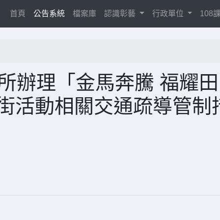
(current)
首頁
公告系統
檔案庫
認識彰藝
行政單位
10
所辦理「金馬奔騰 福耀田
大街活動相關交通疏導管制