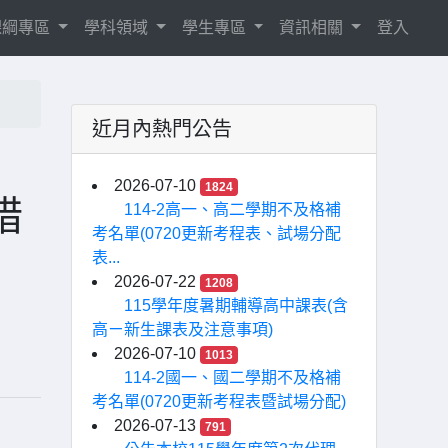
8課綱專區
學科領域
學生專區
資訊相關
登入
近月內熱門公告
2026-07-10
1824
措
114-2高一、高二學期不及格補
考名單(0720更新考程表、試場分配
表...
2026-07-22
1208
115學年度暑期輔導高中課表(含
高ㄧ新生課表及注意事項)
2026-07-10
1013
114-2國一、國二學期不及格補
考名單(0720更新考程表暨試場分配)
2026-07-13
791