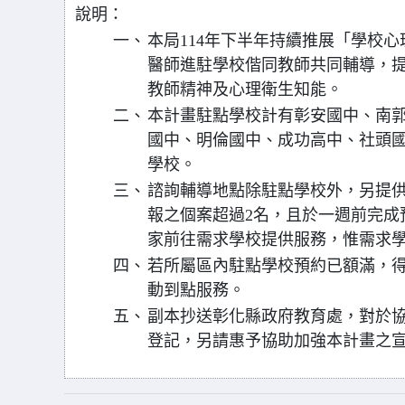
說明：
一、
本局114年下半年持續推展「學校
醫師進駐學校偕同教師共同輔導，
教師精神及心理衛生知能。
二、
本計畫駐點學校計有彰安國中、南
國中、明倫國中、成功高中、社頭國
學校。
三、
諮詢輔導地點除駐點學校外，另提
報之個案超過2名，且於一週前完成
家前往需求學校提供服務，惟需求
四、
若所屬區內駐點學校預約已額滿，
動到點服務。
五、
副本抄送彰化縣政府教育處，對於
登記，另請惠予協助加強本計畫之