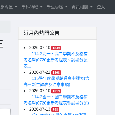
8課綱專區
學科領域
學生專區
資訊相關
登入
近月內熱門公告
生
2026-07-10
1839
114-2高一、高二學期不及格補
考名單(0720更新考程表、試場分配
表...
2026-07-22
1368
115學年度暑期輔導高中課表(含
高ㄧ新生課表及注意事項)
2026-07-10
1019
114-2國一、國二學期不及格補
考名單(0720更新考程表暨試場分配)
2026-07-13
798