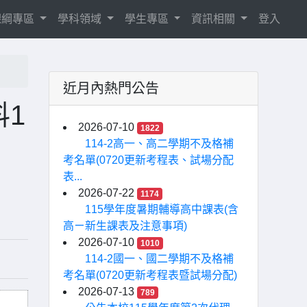
8課綱專區
學科領域
學生專區
資訊相關
登入
近月內熱門公告
1
2026-07-10
1822
114-2高一、高二學期不及格補
考名單(0720更新考程表、試場分配
表...
2026-07-22
1174
115學年度暑期輔導高中課表(含
高ㄧ新生課表及注意事項)
2026-07-10
1010
114-2國一、國二學期不及格補
考名單(0720更新考程表暨試場分配)
2026-07-13
789