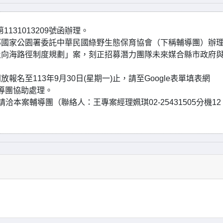
131013209號函辦理。
部國家公園署委託中華民國綠野生態保育協會（下稱輔導團）辦
與及向海路徑制度規劃」案，刻正招募潛力團隊未來媒合縣市政府
至113年9月30日(星期一)止，請至Google表單填表網
本案輔導團協助處理。
本案輔導團（聯絡人：王專案經理姵琪02-25431505分機12