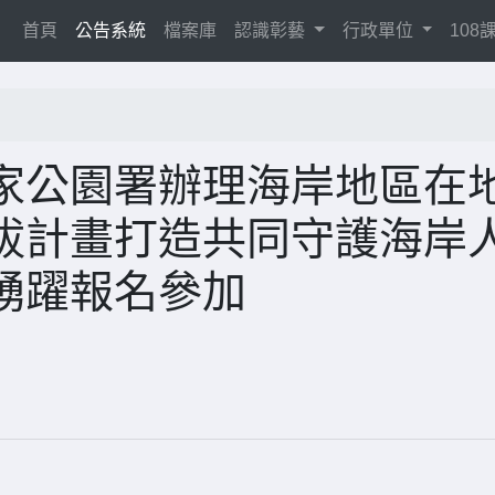
(current)
首頁
公告系統
檔案庫
認識彰藝
行政單位
10
家公園署辦理海岸地區在
拔計畫打造共同守護海岸
踴躍報名參加