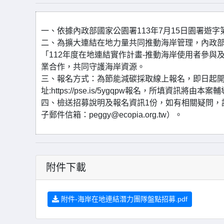
一、依據內政部國家公園署113年7月15日園署遊字第1
二、為擴大連結在地力量共同推動海岸管理，內政
「112年度在地連結實作計畫-推動海岸使用者參
業合作，共同守護海岸資源。
三、報名方式：為節能減碳採取線上報名，即日起開放報名
址:https://pse.is/5ygqpw報名，所填資訊將由
四、檢送招募說明及報名資訊1份，如有相關疑問，請洽
子郵件信箱：peggy@ecopia.org.tw）。
附件下載
附件-海岸在地連結潛力團隊盤點招募.pdf