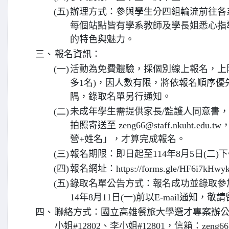
(五)
辦理方式：參與學生分四組輪流前往各
每個站點皆有學系教師及學長姐悉心指
的特色與魅力。
三、
報名資訊：
(一)
活動為免費體驗，採個別線上報名，上限
多1名)，因人數有限，將依報名順序
隅，錄取名單另行通知。
(二)
未成年學生需提供家長/監護人同意書
拍照寄送至 zeng66@staff.nkuht.
營+姓名」，才算完成報名。
(三)
報名期限：即日起至114年8月5日(二)
(四)
報名網址：https://forms.gle/HF6i7kHwy
(五)
錄取名單公告方式：報名成功並錄取參
14年8月11日(一)前以E-mail通知，
四、
聯絡方式：國立高雄餐旅大學選才專案辦公室，電
小姐#12802、李小姐#12801，信箱：zeng66@staf