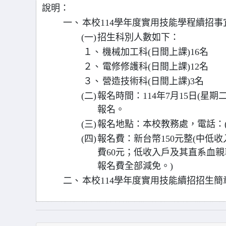
說明：
一、
本校114學年度實用技能學程續招事
(一)
招生科別人數如下：
１、
機械加工科(日間上課)16名
２、
電修修護科(日間上課)12名
３、
營造技術科(日間上課)3名
(二)
報名時間：114年7月15日(星期
報名。
(三)
報名地點：本校教務處，電話：(04)
(四)
報名費：新台幣150元整(中低
費60元；低收入戶及其直系血
報名費全部減免。)
二、
本校114學年度實用技能續招招生