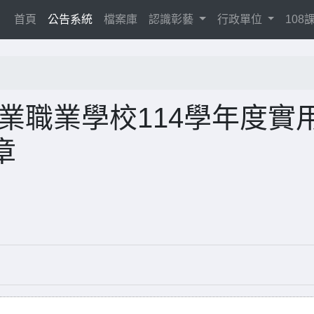
(current)
首頁
公告系統
檔案庫
認識彰藝
行政單位
10
業職業學校114學年度實
章