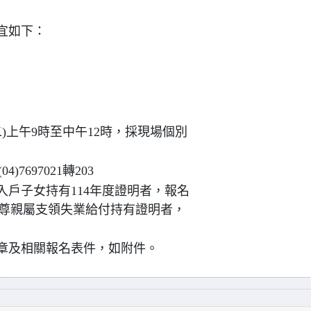
宜如下：
二)上午9時至中午12時，採現場個別
7697021轉203
收入戶子女持有114年度證明者，報名
親尊親屬支領失業給付持有證明者，
簡章及相關報名表件，如附件。