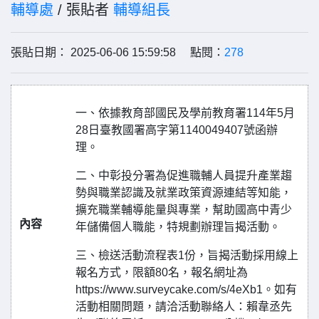
輔導處
/ 張貼者
輔導組長
張貼日期： 2025-06-06 15:59:58 點閱：
278
一、依據教育部國民及學前教育署114年5月
28日臺教國署高字第1140049407號函辦
理。
二、中彰投分署為促進職輔人員提升產業趨
勢與職業認識及就業政策資源連結等知能，
擴充職業輔導能量與專業，幫助國高中青少
內容
年儲備個人職能，特規劃辦理旨揭活動。
三、檢送活動流程表1份，旨揭活動採用線上
報名方式，限額80名，報名網址為
https://www.surveycake.com/s/4eXb1。如有
活動相關問題，請洽活動聯絡人：賴韋丞先