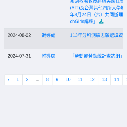
系胡敏君教授將與美國在台
(AIT)及台灣其他四所大學於1
年8月24日（六）共同辦理「
chGirls講座」
2024-08-02
輔導處
113年分科測驗志願選填資
2024-07-31
輔導處
「勞動部勞動統計查詢網」
‹
1
2
...
8
9
10
11
12
13
14